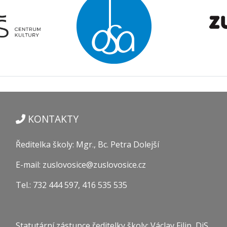
KONTAKTY
Ředitelka školy: Mgr., Bc. Petra Dolejší
E-mail: zuslovosice@zuslovosice.cz
Tel.: 732 444 597, 416 535 535
Statutární zástupce ředitelky školy: Václav Filip, DiS.