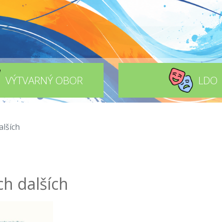
VÝTVARNÝ OBOR
LDO
alších
ch dalších