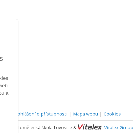
s
kies
 web
bu a
Prohlášení o přístupnosti
Mapa webu
Cookies
 Základní umělecká škola Lovosice &
Vitalex Grou