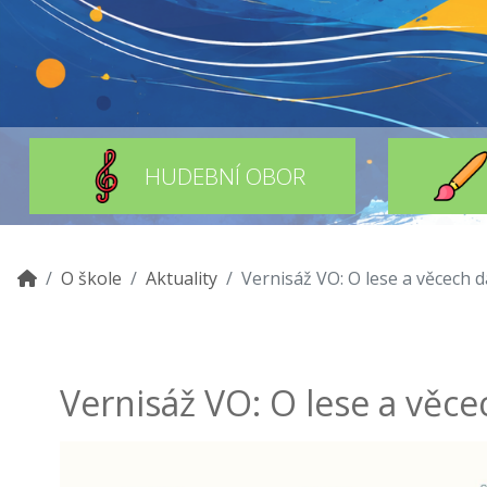
HUDEBNÍ OBOR
O škole
Aktuality
Vernisáž VO: O lese a věcech d
Vernisáž VO: O lese a věce