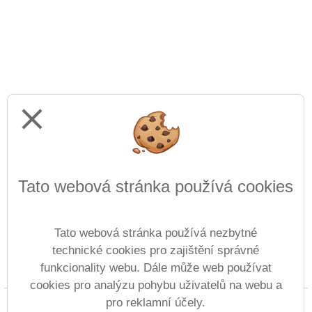
close
Tato webová stránka používá cookies
Tato webová stránka používá nezbytné
technické cookies pro zajištění správné
funkcionality webu. Dále může web používat
Prohlášení o přístupnosti
Mapa webu
Cookies
cookies pro analýzu pohybu uživatelů na webu a
pro reklamní účely.
Copyright © 2022 - 2023 Základní umělecká škola