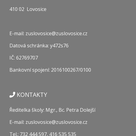
410 02 Lovosice
E-mail: zuslovosice@zuslovosice.cz
Datová schránka: y472s76
IČ: 62769707
Bankovní spojení: 2016100267/0100
KONTAKTY
Ředitelka školy: Mgr., Bc. Petra Dolejší
E-mail: zuslovosice@zuslovosice.cz
Tel.: 732 444 597, 416 535 535